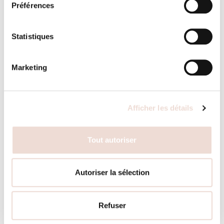
produits livrés ne correspondent pas aux quantités
Préférences
Points de vente
commandées, il doit en informer Gris de Toile par email
dans un délai de 10 jours dès réception de la
Statistiques
commande.
Contact
Gris de Toile adressera alors à l’acheteur une
Marketing
autorisation de retour. L’acheteur disposera d’un délai
de 30 jours dès réception de l’autorisation pour
retourner les produits non conformes. Si les produits ne
Afficher les détails
sont pas retournés dans ce délai, l’acheteur sera
réputé avoir renoncé à retourner les produits. Gris de
Toile remplacera les produits retournés dès réception
Tout autoriser
de ceux-ci. En cas d’impossibilité ou de rupture de
stock, les produits ne pouvant être remplacés seront
remboursés.
Autoriser la sélection
Gris de Toile n’assume aucune responsabilité pour des
dommages directs et indirects subis par l’acheteur
Refuser
et/ou les clients/cocontractants de ce dernier en lien