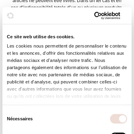
articles ne peuvent être livrés. Dans un tel cas et en
cas d’indisponibilité totale d’un ou plusieurs produits,
les montants y afférents seront remboursés. Si
l’ensemble des références d’une commande est
indisponible, le montant et les frais de port sont
intégralement remboursés.
Ce site web utilise des cookies.
Les cookies nous permettent de personnaliser le contenu
Il est en outre précisé qu’en cas d’indisponibilité
et les annonces, d'offrir des fonctionnalités relatives aux
temporaire ou définitive d’un ou plusieurs produits,
médias sociaux et d'analyser notre trafic. Nous
aucune indemnité ni dommages-intérêts ne sont dus
partageons également des informations sur l'utilisation de
par Gris de Toile.
notre site avec nos partenaires de médias sociaux, de
Accueil
Art. 9 : Garanties
publicité et d'analyse, qui peuvent combiner celles-ci
avec d'autres informations que vous leur avez fournies
Gris de Toile garantit uniquement que les produits
ou qu'ils ont collectées lors de votre utilisation de leurs
Boutique
livrés correspondent aux produits commandés en
services.
terme de quantité. Toute autre garantie est
Sélection
expressément exclue par Gris de Toile.
Nécessaires
Blog
du
consentement
Si, à réception des produits, l’acheteur constate que les